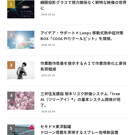
網膜投影グラスで視力関係なく鮮明な映像の世界
に
2020.03.16
アイデア・サポート✕ Lanps 移動式熱中症対策
BOX「COOL PIT/クールピット」を開発。
2026.05.15
作業動作改善を提示するＡＩで作業効率化と身体
負荷軽減
2019.03.28
三井住友建設 樹木リスク評価システム「tree
AI（ツリーアイ）®」の基本システム開発が完
了。
2026.02.04
セキド✕東洋製罐
ドローン搭載を実現するスプレー缶噴射装置