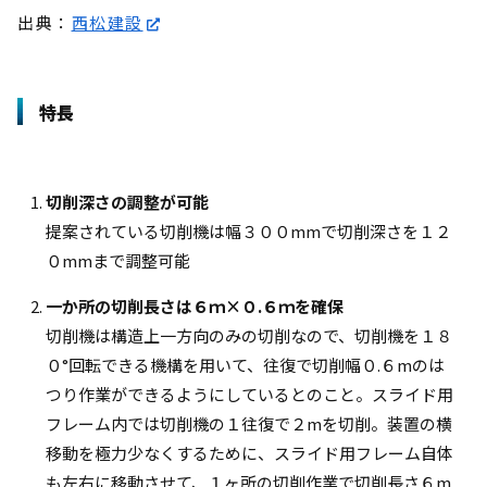
出典：
西松建設
特長
切削深さの調整が可能
提案されている切削機は幅３００mmで切削深さを１２
０mmまで調整可能
一か所の切削長さは６ｍ×０.６ｍを確保
切削機は構造上一方向のみの切削なので、切削機を１８
０°回転できる機構を用いて、往復で切削幅０.６mのは
つり作業ができるようにしているとのこと。スライド用
フレーム内では切削機の１往復で２mを切削。装置の横
移動を極力少なくするために、スライド用フレーム自体
も左右に移動させて、１ヶ所の切削作業で切削長さ６m