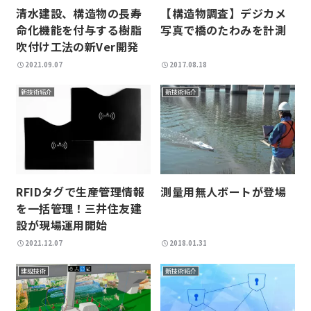
清水建設、構造物の長寿
【構造物調査】デジカメ
命化機能を付与する樹脂
写真で橋のたわみを計測
吹付け工法の新Ver開発
2021.09.07
2017.08.18
新技術紹介
新技術紹介
RFIDタグで生産管理情報
測量用無人ボートが登場
を一括管理！三井住友建
設が現場運用開始
2021.12.07
2018.01.31
建設技術
新技術紹介