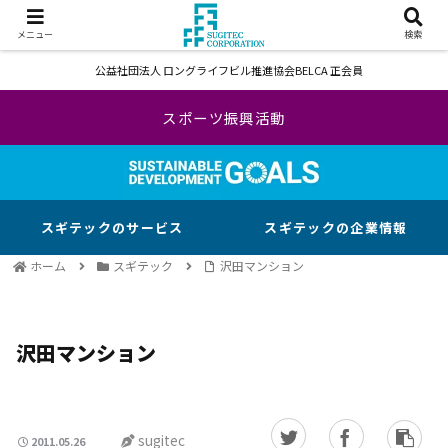
メニュー
検索
公益社団法人 ロングライフビル推進協会BELCA 正会員
スポーツ振興活動
スギテックのサービス
スギテックの企業情報
ホーム
スギテック
沢田マンション
沢田マンション
sugitec
2011.05.26