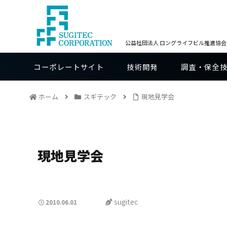
公益社団法人 ロングライフビル推進協会BE
コーポレートサイト
技術開発
調査・保全
ホーム
スギテック
現地見学会
現地見学会
sugitec
2010.06.01