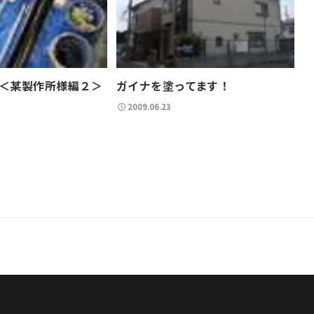
＜某製作所様編２＞
ガイナを塗ってます！
2009.06.23