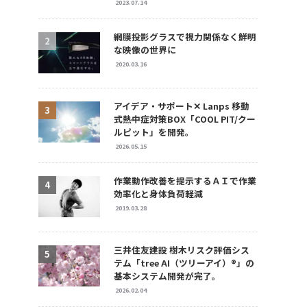
2023.07.14
網膜投影グラスで視力関係なく鮮明
な映像の世界に
2020.03.16
アイデア・サポート✕ Lanps 移動
式熱中症対策BOX「COOL PIT/クー
ルピット」を開発。
2026.05.15
作業動作改善を提示するＡＩで作業
効率化と身体負荷軽減
2019.03.28
三井住友建設 樹木リスク評価シス
テム「tree AI（ツリーアイ）®」の
基本システム開発が完了。
2026.02.04