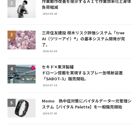
作業動作改善を提示するＡＩで作業効率化と身体
負荷軽減
2019.03.28
三井住友建設 樹木リスク評価システム「tree
AI（ツリーアイ）®」の基本システム開発が完
了。
2026.02.04
セキド✕東洋製罐
ドローン搭載を実現するスプレー缶噴射装置
「SABOT-3」販売開始。
2023.07.14
Momo 熱中症対策にバイタルデータ一元管理シ
ステム【バイタル Palette】を一般販売開始
2024.07.30