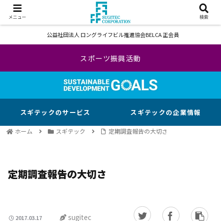
メニュー
検索
公益社団法人 ロングライフビル推進協会BELCA 正会員
スポーツ振興活動
スギテックのサービス
スギテックの企業情報
ホーム
スギテック
定期調査報告の大切さ
定期調査報告の大切さ
sugitec
2017.03.17