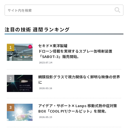
注目の技術 週間ランキング
セキド✕東洋製罐
ドローン搭載を実現するスプレー缶噴射装置
「SABOT-3」販売開始。
2023.07.14
網膜投影グラスで視力関係なく鮮明な映像の世界
に
2020.03.16
アイデア・サポート✕ Lanps 移動式熱中症対策
BOX「COOL PIT/クールピット」を開発。
2026.05.15