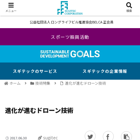
メニュー
検索
公益社団法人 ロングライフビル推進協会BELCA 正会員
スポーツ振興活動
スギテックのサービス
スギテックの企業情報
ホーム
技術特集
進化が進むドローン技術
進化が進むドローン技術
sugitec
2017.06.30