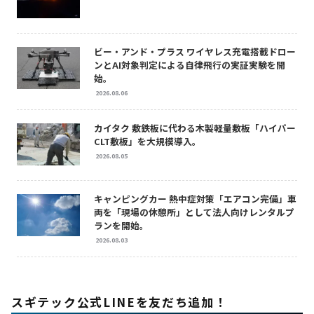
ビー・アンド・プラス ワイヤレス充電搭載ドロー
ンとAI対象判定による自律飛行の実証実験を開
始。
2026.08.06
カイタク 敷鉄板に代わる木製軽量敷板「ハイパー
CLT敷板」を大規模導入。
2026.08.05
キャンピングカー 熱中症対策「エアコン完備」車
両を「現場の休憩所」として法人向けレンタルプ
ランを開始。
2026.08.03
スギテック公式LINEを友だち追加！