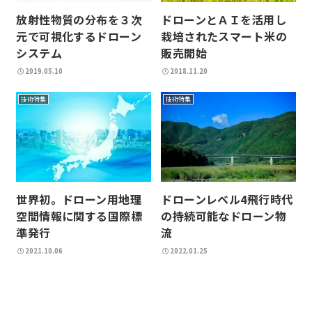
放射性物質の分布を３次
ドローンとＡＩを活用し
元で可視化するドローン
栽培されたスマート米の
システム
販売開始
2019.05.10
2018.11.20
技術特集
技術特集
世界初。ドローン用地理
ドローンレベル4飛行時代
空間情報に関する国際標
の持続可能なドローン物
準発行
流
2021.10.06
2022.01.25