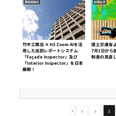
新技術紹介
お知らせ
竹中工務店 ✕ H3 Zoom AIを活
国土交通省よ
用した巡回レポートシステム
7月1日から
「Façade Inspector」及び
制度の見直
「Interior Inspector」を日本
展開！
3
1
2