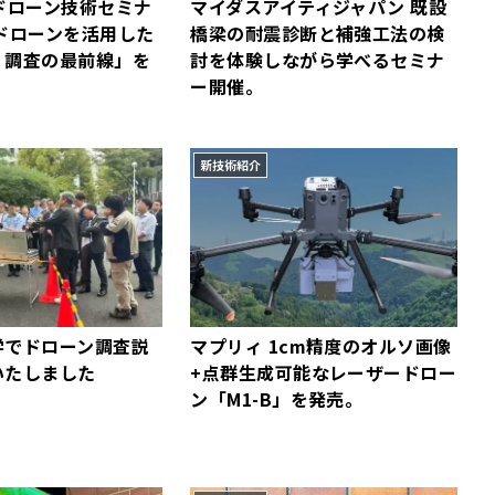
ドローン技術セミナ
マイダスアイティジャパン 既設
ドローンを活用した
橋梁の耐震診断と補強工法の検
・調査の最前線」を
討を体験しながら学べるセミナ
ー開催。
新技術紹介
学でドローン調査説
マプリィ 1cm精度のオルソ画像
いたしました
+点群生成可能なレーザードロー
ン「M1-B」を発売。