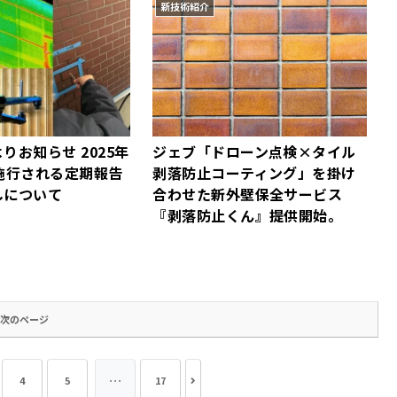
新技術紹介
りお知らせ 2025年
ジェブ「ドローン点検×タイル
施行される定期報告
剥落防止コーティング」を掛け
しについて
合わせた新外壁保全サービス
『剥落防止くん』提供開始。
次のページ
…
4
5
17