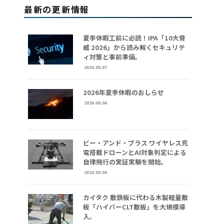
最新の更新情報
夏季休暇工前に必読！IPA「10大脅
威 2026」から読み解くセキュリテ
ィ対策と事前準備。
2026.08.07
2026年夏季休暇のおしらせ
2026.08.06
ビー・アンド・プラス ワイヤレス充
電搭載ドローンとAI対象判定による
自律飛行の実証実験を開始。
2026.08.06
カイタク 敷鉄板に代わる木製軽量敷
板「ハイパーCLT敷板」を大規模導
入。