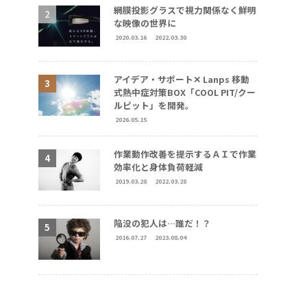
網膜投影グラスで視力関係なく鮮明
な映像の世界に
2020.03.16
2022.03.30
アイデア・サポート✕ Lanps 移動
式熱中症対策BOX「COOL PIT/クー
ルピット」を開発。
2026.05.15
作業動作改善を提示するＡＩで作業
効率化と身体負荷軽減
2019.03.28
2022.03.28
陥没の犯人は…誰だ！？
2016.07.27
2023.08.04