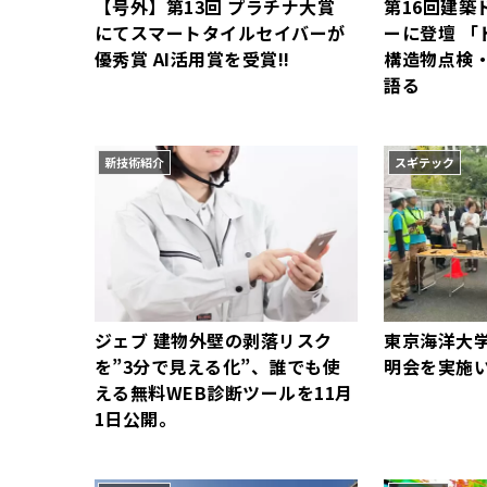
【号外】第13回 プラチナ大賞
第16回建築
にてスマートタイルセイバーが
ーに登壇 「
優秀賞 AI活用賞を受賞!!
構造物点検
語る
新技術紹介
スギテック
ジェブ 建物外壁の剥落リスク
東京海洋大
を”3分で見える化”、誰でも使
明会を実施
える無料WEB診断ツールを11月
1日公開。