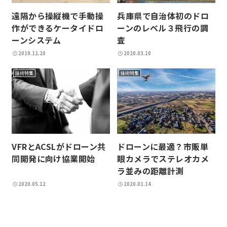
遠隔から操縦機で手動操
兵庫県で自治体初のドロ
作ができるケータイドロ
ーンのレベル３飛行の調
ーンシステム
査
2019.12.20
2020.03.10
技術特集
技術特集
VFRとACSLがドローン共
ドローンに最適？市販単
同開発に向け協業開始
眼カメラでステレオカメ
ラ並みの距離計測
2020.05.12
2020.01.14