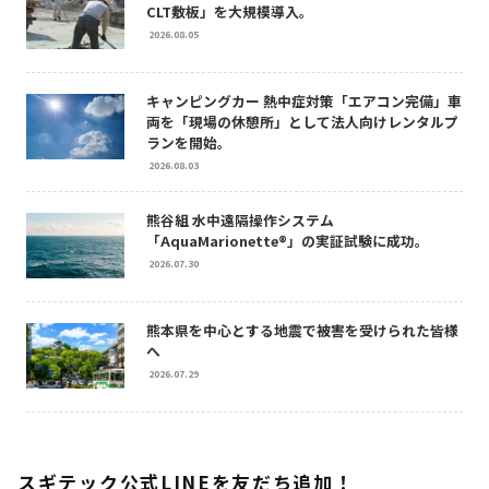
CLT敷板」を大規模導入。
2026.08.05
キャンピングカー 熱中症対策「エアコン完備」車
両を「現場の休憩所」として法人向けレンタルプ
ランを開始。
2026.08.03
熊谷組 水中遠隔操作システム
「AquaMarionette®」の実証試験に成功。
2026.07.30
熊本県を中心とする地震で被害を受けられた皆様
へ
2026.07.29
スギテック公式LINEを友だち追加！