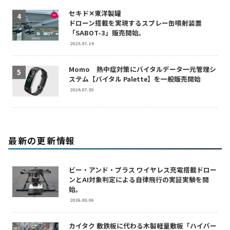
セキド✕東洋製罐
ドローン搭載を実現するスプレー缶噴射装置
「SABOT-3」販売開始。
2023.07.14
Momo 熱中症対策にバイタルデータ一元管理シ
ステム【バイタル Palette】を一般販売開始
2024.07.30
最新の更新情報
ビー・アンド・プラス ワイヤレス充電搭載ドロー
ンとAI対象判定による自律飛行の実証実験を開
始。
2026.08.06
カイタク 敷鉄板に代わる木製軽量敷板「ハイパー