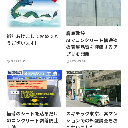
鹿島建設
新年あけましておめでと
AIでコンクリート構造物
うございます!!
の表層品質を評価するア
プリを開発。
2012.01.05
2022.09.14
新技術紹介
スギテック
極薄のシートを貼るだけ
スギテック東京、某マン
のコンクリート剥落防止
ションでの外壁調査をお
工法
こないました