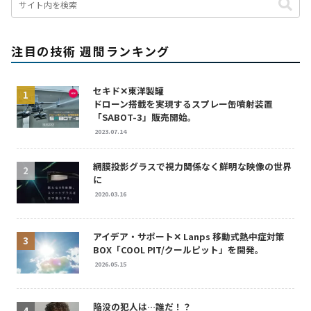
注目の技術 週間ランキング
セキド✕東洋製罐
ドローン搭載を実現するスプレー缶噴射装置
「SABOT-3」販売開始。
2023.07.14
網膜投影グラスで視力関係なく鮮明な映像の世界
に
2020.03.16
アイデア・サポート✕ Lanps 移動式熱中症対策
BOX「COOL PIT/クールピット」を開発。
2026.05.15
陥没の犯人は…誰だ！？