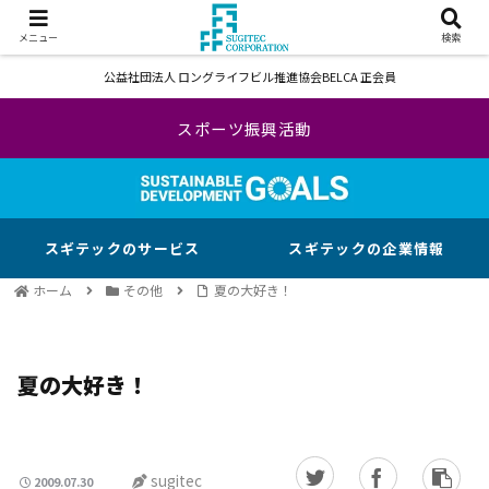
メニュー
検索
公益社団法人 ロングライフビル推進協会BELCA 正会員
スポーツ振興活動
スギテックのサービス
スギテックの企業情報
ホーム
その他
夏の大好き！
夏の大好き！
sugitec
2009.07.30