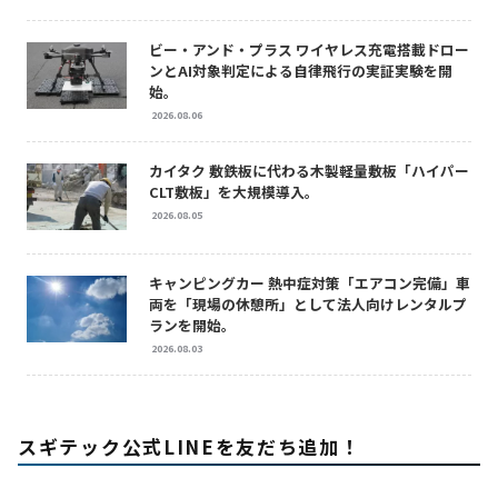
ビー・アンド・プラス ワイヤレス充電搭載ドロー
ンとAI対象判定による自律飛行の実証実験を開
始。
2026.08.06
カイタク 敷鉄板に代わる木製軽量敷板「ハイパー
CLT敷板」を大規模導入。
2026.08.05
キャンピングカー 熱中症対策「エアコン完備」車
両を「現場の休憩所」として法人向けレンタルプ
ランを開始。
2026.08.03
スギテック公式LINEを友だち追加！