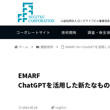
公益社団法人 ロングライフビル推進協会BE
コーポレートサイト
技術開発
調査・保全
ホーム
建設技術
EMARF<br>ChatGPTを
EMARF
ChatGPTを活用した新たな
sugitec
2023.05.16