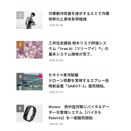
作業動作改善を提示するＡＩで作業
効率化と身体負荷軽減
2019.03.28
三井住友建設 樹木リスク評価シス
テム「tree AI（ツリーアイ）®」の
基本システム開発が完了。
2026.02.04
セキド✕東洋製罐
ドローン搭載を実現するスプレー缶
噴射装置「SABOT-3」販売開始。
2023.07.14
Momo 熱中症対策にバイタルデー
タ一元管理システム【バイタル
Palette】を一般販売開始
2024.07.30