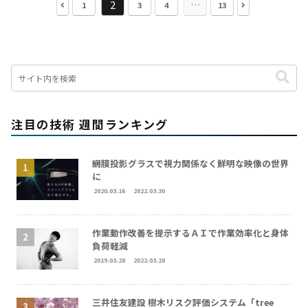
2
…
1
3
4
13
注目の技術 週間ランキング
網膜投影グラスで視力関係なく鮮明な映像の世界
に
2020.03.16
2022.03.30
作業動作改善を提示するＡＩで作業効率化と身体
負荷軽減
2019.03.28
2022.03.28
三井住友建設 樹木リスク評価システム「tree