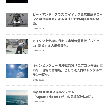
ビー・アンド・プラス ワイヤレス充電搭載ドロー
ンとAI対象判定による自律飛行の実証実験を開
始。
2026.08.06
カイタク 敷鉄板に代わる木製軽量敷板「ハイパー
CLT敷板」を大規模導入。
2026.08.05
キャンピングカー 熱中症対策「エアコン完備」車
両を「現場の休憩所」として法人向けレンタルプ
ランを開始。
2026.08.03
熊谷組 水中遠隔操作システム
「AquaMarionette®」の実証試験に成功。
2026.07.30