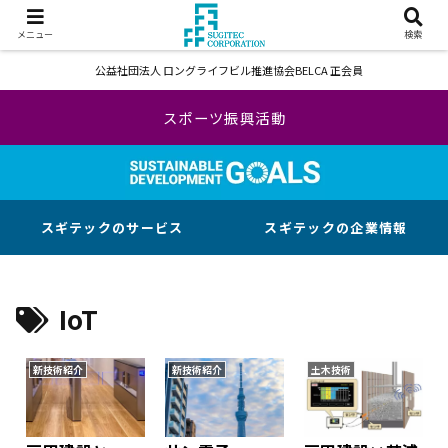
メニュー
検索
公益社団法人 ロングライフビル推進協会BELCA 正会員
スポーツ振興活動
スギテックのサービス
スギテックの企業情報
IoT
新技術紹介
新技術紹介
土木技術