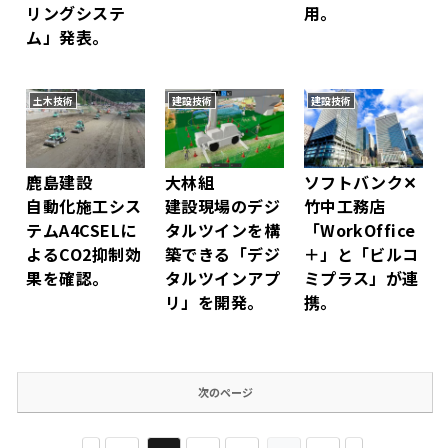
リングシステ
用。
ム」発表。
土木技術
建設技術
建設技術
鹿島建設
大林組
ソフトバンク✕
自動化施工シス
建設現場のデジ
竹中工務店
テムA4CSELに
タルツインを構
「WorkOffice
よるCO2抑制効
築できる「デジ
＋」と「ビルコ
果を確認。
タルツインアプ
ミプラス」が連
リ」を開発。
携。
次のページ