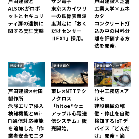
戸田建設と
サン電子
戸田建設×芝浦
ALSOKがロボ
東京スカイツリ
工業大学×ムネ
ットとセキュリ
ーの鉄骨表面温
カタ
ティ扉の連携に
度測定に「おく
コンクリート打
関する実証実験
だけセンサー
込み中の材料分
ⅡEX1」採用。
離を評価する方
法を開発。
建設技術
新技術紹介
新技術紹介
戸田建設✕村田
東レ✕NTTテク
竹中工務店✕ア
製作所
ノクロス
ルモ
危険エリア侵入
「hitoe®ウェ
建設機械の稼
検知機能とWi-
アラブル心電送
働・停止を自動
Fi通信対応機能
信システム」販
検知するIoTデ
を追加した「作
売開始。
バイス「どんだ
業者安全モニタ
け」開発・適