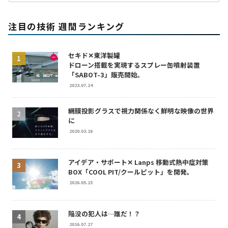
注目の技術 週間ランキング
セキド✕東洋製罐
ドローン搭載を実現するスプレー缶噴射装置
「SABOT-3」販売開始。
2023.07.14
網膜投影グラスで視力関係なく鮮明な映像の世界
に
2020.03.16
アイデア・サポート✕ Lanps 移動式熱中症対策
BOX「COOL PIT/クールピット」を開発。
2026.05.15
陥没の犯人は…誰だ！？
2016.07.27