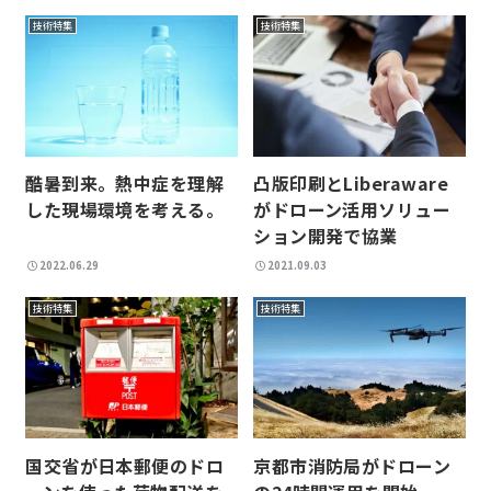
技術特集
技術特集
凸版印刷とLiberaware
酷暑到来。熱中症を理解
がドローン活用ソリュー
した現場環境を考える。
ション開発で協業
2022.06.29
2021.09.03
技術特集
技術特集
国交省が日本郵便のドロ
京都市消防局がドローン