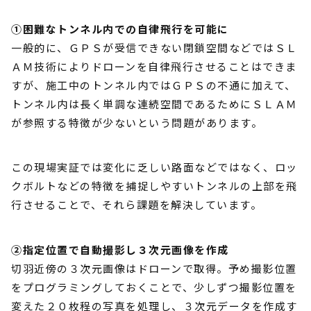
①困難なトンネル内での自律飛行を可能に
一般的に、ＧＰＳが受信できない閉鎖空間などではＳＬ
ＡＭ技術によりドローンを自律飛行させることはできま
すが、施工中のトンネル内ではＧＰＳの不通に加えて、
トンネル内は長く単調な連続空間であるためにＳＬＡＭ
が参照する特徴が少ないという問題があります。
この現場実証では変化に乏しい路面などではなく、ロッ
クボルトなどの特徴を捕捉しやすいトンネルの上部を飛
行させることで、それら課題を解決しています。
②指定位置で自動撮影し３次元画像を作成
切羽近傍の３次元画像はドローンで取得。予め撮影位置
をプログラミングしておくことで、少しずつ撮影位置を
変えた２０枚程の写真を処理し、３次元データを作成す