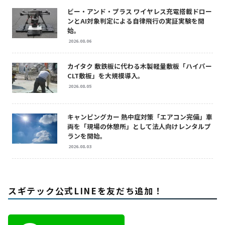
ビー・アンド・プラス ワイヤレス充電搭載ドロー
ンとAI対象判定による自律飛行の実証実験を開
始。
2026.08.06
カイタク 敷鉄板に代わる木製軽量敷板「ハイパー
CLT敷板」を大規模導入。
2026.08.05
キャンピングカー 熱中症対策「エアコン完備」車
両を「現場の休憩所」として法人向けレンタルプ
ランを開始。
2026.08.03
スギテック公式LINEを友だち追加！