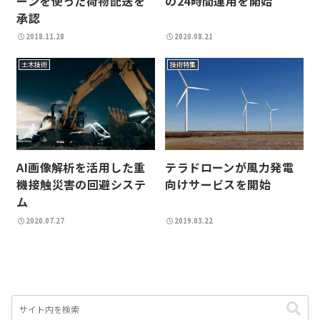
ーンを使った荷物配送を
の24時間運用を開始
承認
2018.11.28
2020.08.21
土木技術
技術特集
AI画像解析を活用した重
テラドローンが風力発電
機接触災害の回避システ
向けサービスを開始
ム
2020.07.27
2019.03.22