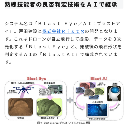
熟練技能者の良否判定技術をＡＩで継承
システム名は「Ｂｌａｓｔ Ｅｙｅ／ＡＩ：ブラストア
イ」。戸田建設と
株式会社Ｒｉｓｔ
の開発となりま
す。これはドローンが自立飛行して撮影、データを３次
元化する「ＢｌａｓｔＥｙｅ」と、発破後の飛石形状を
判定するＡＩの「ＢｌａｓｔＡＩ」で構成されていま
す。