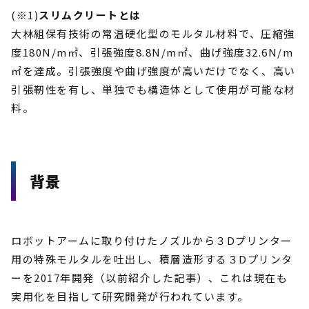
(※1)
スリムクリートとは
大林組保有技術の常温硬化型のモルタル材料で、圧縮強
度180N/m㎡、引張強度8.8N/m㎡、曲げ強度32.6N/m
㎡を達成。引張強度や曲げ強度が高いだけでなく、高い
引張靭性を有し、単独でも構造体として使用が可能な材
料。
背景
ロボットアームに取り付けたノズルから３Dプリンター
用の特殊モルタルを吐出し、積層造形する３Dプリンタ
ーを2017年開発（以前紹介した記事）、これは現在も
実用化を目指して研究開発が行われています。