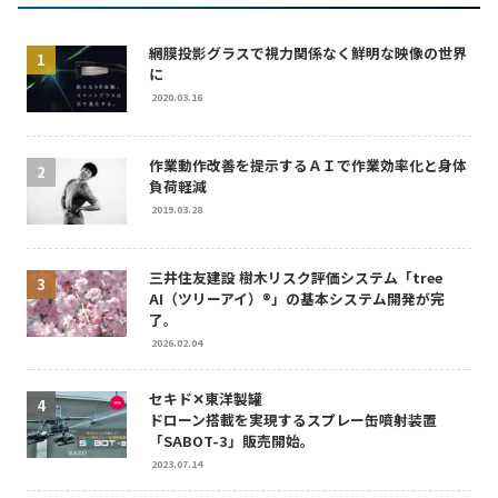
網膜投影グラスで視力関係なく鮮明な映像の世界
に
2020.03.16
作業動作改善を提示するＡＩで作業効率化と身体
負荷軽減
2019.03.28
三井住友建設 樹木リスク評価システム「tree
AI（ツリーアイ）®」の基本システム開発が完
了。
2026.02.04
セキド✕東洋製罐
ドローン搭載を実現するスプレー缶噴射装置
「SABOT-3」販売開始。
2023.07.14