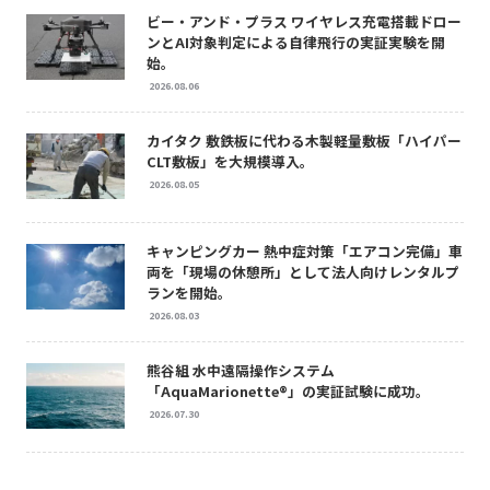
ビー・アンド・プラス ワイヤレス充電搭載ドロー
ンとAI対象判定による自律飛行の実証実験を開
始。
2026.08.06
カイタク 敷鉄板に代わる木製軽量敷板「ハイパー
CLT敷板」を大規模導入。
2026.08.05
キャンピングカー 熱中症対策「エアコン完備」車
両を「現場の休憩所」として法人向けレンタルプ
ランを開始。
2026.08.03
熊谷組 水中遠隔操作システム
「AquaMarionette®」の実証試験に成功。
2026.07.30