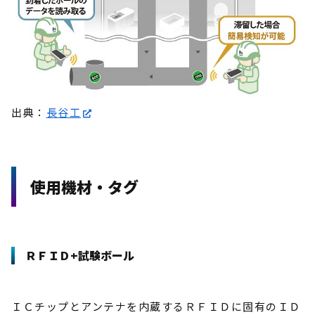
出典：
長谷工
使用機材・タグ
ＲＦＩＤ+試験ボール
ＩＣチップとアンテナを内蔵するＲＦＩＤに固有のＩＤ