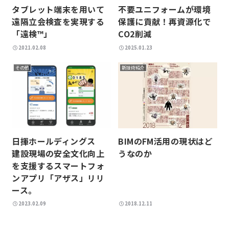
タブレット端末を用いて
不要ユニフォームが環境
遠隔立会検査を実現する
保護に貢献！再資源化で
「遠検™」
CO2削減
2021.02.08
2025.01.23
その他
新技術紹介
BIMのFM活用の現状はど
日揮ホールディングス
うなのか
建設現場の安全文化向上
を支援するスマートフォ
ンアプリ「アザス」リリ
ース。
2023.02.09
2018.12.11