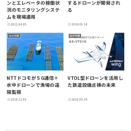
ンとエレベータの稼働状
するドローンが開発され
況のモニタリングシステ
る
ムを現場適用
2022.04.05
2020.05.14
技術特集
技術特集
NTTドコモが５G通信＋
VTOL型ドローンを活用し
水中ドローンで漁場の遠
た鉄道設備点検の未来
隔監視
2019.12.03
2025.03.24