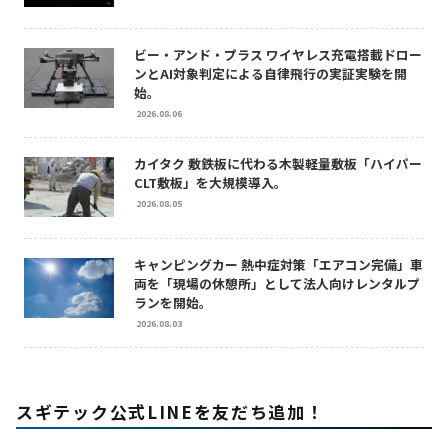
ビー・アンド・プラス ワイヤレス充電搭載ドロー
ンとAI対象判定による自律飛行の実証実験を開
始。
2026.08.06
カイタク 敷鉄板に代わる木製軽量敷板「ハイパー
CLT敷板」を大規模導入。
2026.08.05
キャンピングカー 熱中症対策「エアコン完備」車
両を「現場の休憩所」として法人向けレンタルプ
ランを開始。
2026.08.03
スギテック公式LINEを友だち追加！