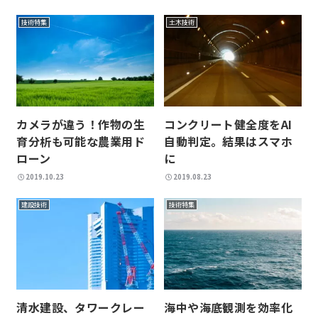
技術特集
土木技術
カメラが違う！作物の生
コンクリート健全度をAI
育分析も可能な農業用ド
自動判定。結果はスマホ
ローン
に
2019.10.23
2019.08.23
建設技術
技術特集
清水建設、タワークレー
海中や海底観測を効率化