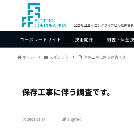
公益社団法人 ロングライフビル推進協会BE
コーポレートサイト
技術開発
調査・保全
ホーム
スギテック
保存工事に伴う調査です。
保存工事に伴う調査です。
sugitec
2008.09.24