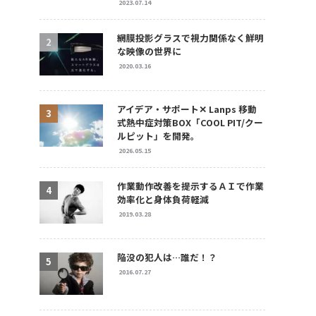
2023.07.14
網膜投影グラスで視力関係なく鮮明
な映像の世界に
2020.03.16
アイデア・サポート✕ Lanps 移動
式熱中症対策BOX「COOL PIT/クー
ルピット」を開発。
2026.05.15
作業動作改善を提示するＡＩで作業
効率化と身体負荷軽減
2019.03.28
陥没の犯人は…誰だ！？
2016.07.27