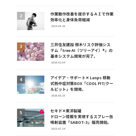
作業動作改善を提示するＡＩで作業
効率化と身体負荷軽減
2019.03.28
三井住友建設 樹木リスク評価シス
テム「tree AI（ツリーアイ）®」の
基本システム開発が完了。
2026.02.04
アイデア・サポート✕ Lanps 移動
式熱中症対策BOX「COOL PIT/クー
ルピット」を開発。
2026.05.15
セキド✕東洋製罐
ドローン搭載を実現するスプレー缶
噴射装置「SABOT-3」販売開始。
2023.07.14