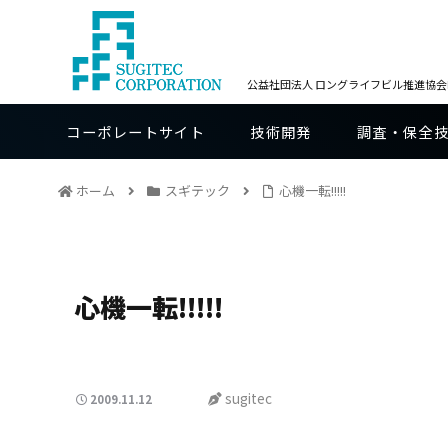
公益社団法人 ロングライフビル推進協会BE
コーポレートサイト
技術開発
調査・保全
ホーム
スギテック
心機一転!!!!!
心機一転!!!!!
sugitec
2009.11.12