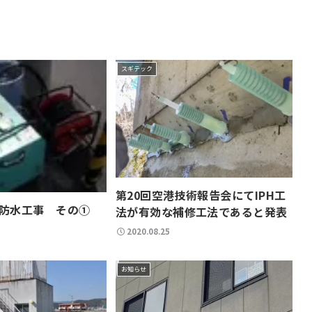
スギテック
第20回空港技術報告会にてIPH工
防水工事 その①
法が有効な補修工法であると発表
2020.08.25
お知らせ