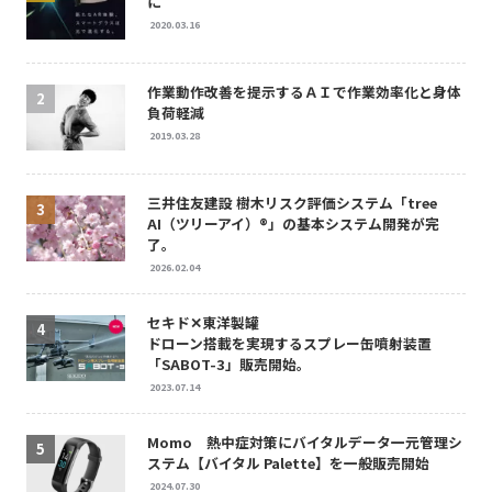
に
2020.03.16
作業動作改善を提示するＡＩで作業効率化と身体
負荷軽減
2019.03.28
三井住友建設 樹木リスク評価システム「tree
AI（ツリーアイ）®」の基本システム開発が完
了。
2026.02.04
セキド✕東洋製罐
ドローン搭載を実現するスプレー缶噴射装置
「SABOT-3」販売開始。
2023.07.14
Momo 熱中症対策にバイタルデータ一元管理シ
ステム【バイタル Palette】を一般販売開始
2024.07.30