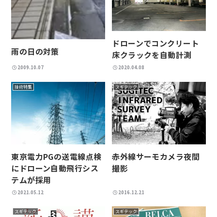
ドローンでコンクリート
雨の日の対策
床クラックを自動計測
2009.10.07
2020.04.08
技術特集
スギテック
東京電力PGの送電線点検
赤外線サーモカメラ夜間
にドローン自動飛行シス
撮影
テムが採用
2021.05.12
2016.12.21
スギテック
スギテック