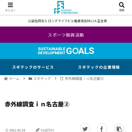
メニュー
検索
公益社団法人 ロングライフビル推進協会BELCA 正会員
スポーツ振興活動
スギテックのサービス
スギテックの企業情報
ホーム
スギテック
赤外線調査ｉｎ名古屋②
赤外線調査ｉｎ名古屋②
sugitec
2011.02.18