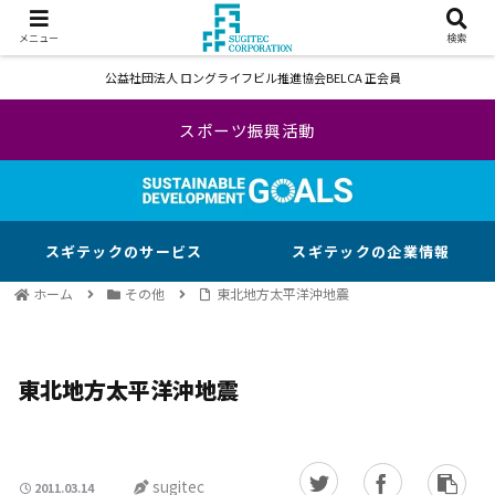
メニュー
検索
公益社団法人 ロングライフビル推進協会BELCA 正会員
スポーツ振興活動
スギテックのサービス
スギテックの企業情報
ホーム
その他
東北地方太平洋沖地震
東北地方太平洋沖地震
sugitec
2011.03.14