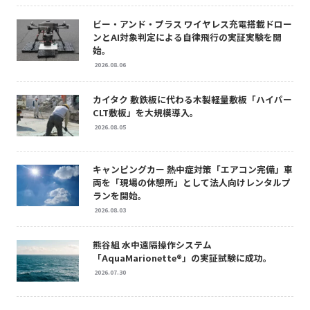
ビー・アンド・プラス ワイヤレス充電搭載ドロー
ンとAI対象判定による自律飛行の実証実験を開
始。
2026.08.06
カイタク 敷鉄板に代わる木製軽量敷板「ハイパー
CLT敷板」を大規模導入。
2026.08.05
キャンピングカー 熱中症対策「エアコン完備」車
両を「現場の休憩所」として法人向けレンタルプ
ランを開始。
2026.08.03
熊谷組 水中遠隔操作システム
「AquaMarionette®」の実証試験に成功。
2026.07.30