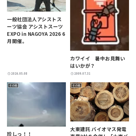
一般社団法人アシストス
ーツ協会 アシストスーツ
EXPO in NAGOYA 2026 6
月開催。
カワイイ 暑中お見舞い
はいかが？
2026.05.08
2009.07.31
その他
その他
大東建託 バイオマス発電
珍しっ！！