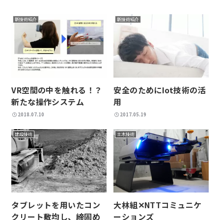
新技術紹介
新技術紹介
VR空間の中を触れる！？
安全のためにIot技術の活
新たな操作システム
用
2018.07.10
2017.05.19
建設技術
土木技術
タブレットを用いたコン
大林組✕NTTコミュニケ
クリート敷均し、締固め
ーションズ