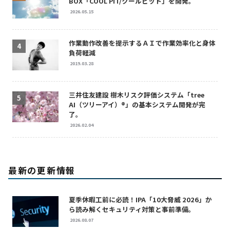
BOX「COOL PIT/クールピット」を開発。
2026.05.15
作業動作改善を提示するＡＩで作業効率化と身体
負荷軽減
2019.03.28
三井住友建設 樹木リスク評価システム「tree
AI（ツリーアイ）®」の基本システム開発が完
了。
2026.02.04
最新の更新情報
夏季休暇工前に必読！IPA「10大脅威 2026」か
ら読み解くセキュリティ対策と事前準備。
2026.08.07