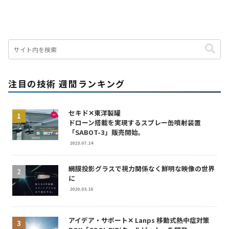
注目の技術 週間ランキング
セキド✕東洋製罐
ドローン搭載を実現するスプレー缶噴射装置
「SABOT-3」販売開始。
2023.07.14
網膜投影グラスで視力関係なく鮮明な映像の世界
に
2020.03.16
アイデア・サポート✕ Lanps 移動式熱中症対策