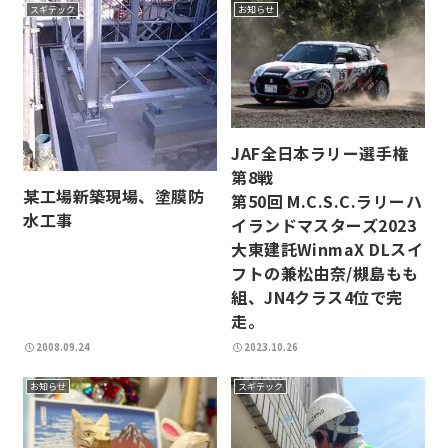
スギテック
お知らせ
JAF全日本ラリー選手権
第8戦
某工場新築現場、塗膜防
第50回 M.C.S.C.ラリーハ
水工事
イランドマスターズ2023
大東建託WinmaX DLスイ
フトの兼松由奈/槻島もも
組、JN4クラス4位で完
走。
2008.09.24
2023.10.26
お知らせ
スギテック