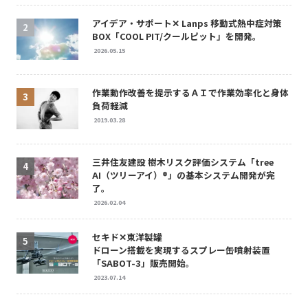
アイデア・サポート✕ Lanps 移動式熱中症対策
BOX「COOL PIT/クールピット」を開発。
2026.05.15
作業動作改善を提示するＡＩで作業効率化と身体
負荷軽減
2019.03.28
三井住友建設 樹木リスク評価システム「tree
AI（ツリーアイ）®」の基本システム開発が完
了。
2026.02.04
セキド✕東洋製罐
ドローン搭載を実現するスプレー缶噴射装置
「SABOT-3」販売開始。
2023.07.14