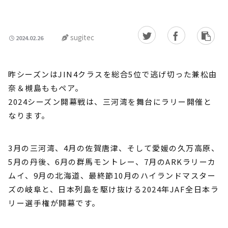
sugitec
2024.02.26
昨シーズンはJIN4クラスを総合5位で逃げ切った兼松由
奈＆槻島ももペア。
2024シーズン開幕戦は、三河湾を舞台にラリー開催と
なります。
3月の三河湾、4月の佐賀唐津、そして愛媛の久万高原、
5月の丹後、6月の群馬モントレー、7月のARKラリーカ
ムイ、9月の北海道、最終節10月のハイランドマスター
ズの岐阜と、日本列島を駆け抜ける2024年JAF全日本ラ
リー選手権が開幕です。