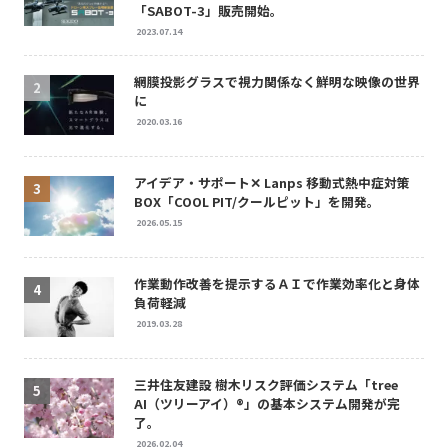
「SABOT-3」販売開始。
2023.07.14
網膜投影グラスで視力関係なく鮮明な映像の世界
に
2020.03.16
アイデア・サポート✕ Lanps 移動式熱中症対策
BOX「COOL PIT/クールピット」を開発。
2026.05.15
作業動作改善を提示するＡＩで作業効率化と身体
負荷軽減
2019.03.28
三井住友建設 樹木リスク評価システム「tree
AI（ツリーアイ）®」の基本システム開発が完
了。
2026.02.04