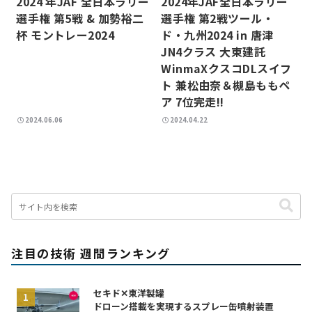
2024 年JAF 全日本ラリー
2024年JAF全日本ラリー
選手権 第5戦 & 加勢裕二
選手権 第2戦ツール・
杯 モントレー2024
ド・九州2024 in 唐津
JN4クラス 大東建託
WinmaXクスコDLスイフ
ト 兼松由奈＆槻島ももペ
ア 7位完走!!
2024.06.06
2024.04.22
注目の技術 週間ランキング
セキド✕東洋製罐
ドローン搭載を実現するスプレー缶噴射装置