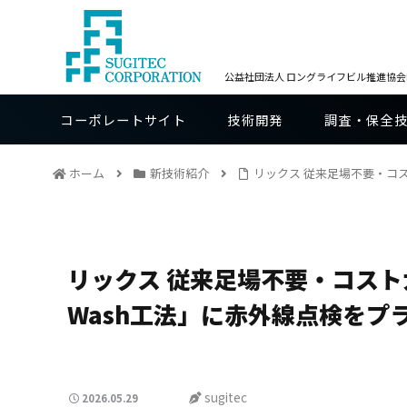
公益社団法人 ロングライフビル推進協会BE
コーポレートサイト
技術開発
調査・保全
ホーム
新技術紹介
リックス 従来足場不要・コ
リックス 従来足場不要・コスト
Wash工法」に赤外線点検をプ
sugitec
2026.05.29