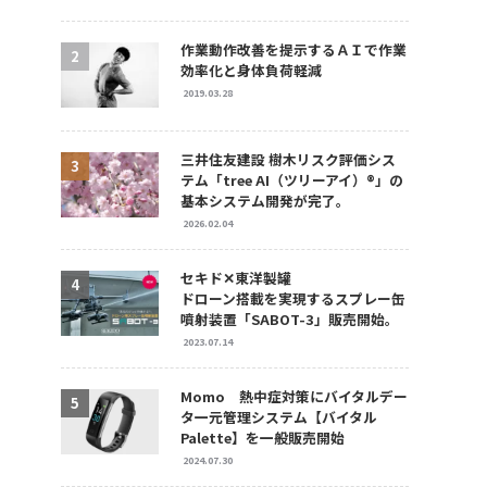
作業動作改善を提示するＡＩで作業
効率化と身体負荷軽減
2019.03.28
三井住友建設 樹木リスク評価シス
テム「tree AI（ツリーアイ）®」の
基本システム開発が完了。
2026.02.04
セキド✕東洋製罐
ドローン搭載を実現するスプレー缶
噴射装置「SABOT-3」販売開始。
2023.07.14
Momo 熱中症対策にバイタルデー
タ一元管理システム【バイタル
Palette】を一般販売開始
2024.07.30