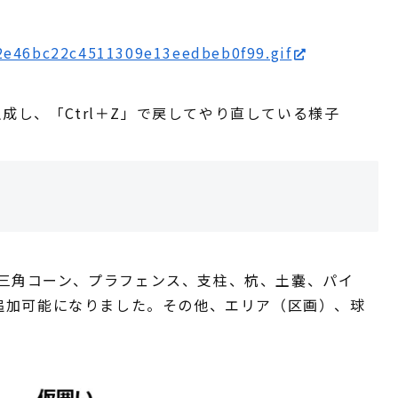
2e46bc22c4511309e13eedbeb0f99.gif
成し、「Ctrl＋Z」で戻してやり直している様子
三角コーン、プラフェンス、支柱、杭、土嚢、パイ
に追加可能になりました。その他、エリア（区画）、球