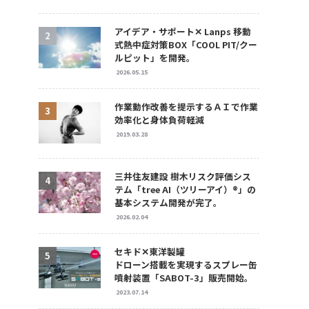
アイデア・サポート✕ Lanps 移動
式熱中症対策BOX「COOL PIT/クー
ルピット」を開発。
2026.05.15
作業動作改善を提示するＡＩで作業
効率化と身体負荷軽減
2019.03.28
三井住友建設 樹木リスク評価シス
テム「tree AI（ツリーアイ）®」の
基本システム開発が完了。
2026.02.04
セキド✕東洋製罐
ドローン搭載を実現するスプレー缶
噴射装置「SABOT-3」販売開始。
2023.07.14