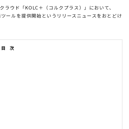
IMクラウド「KOLC＋（コルクプラス）」において、
画ツールを提供開始というリリースニュースをおとどけ
目 次