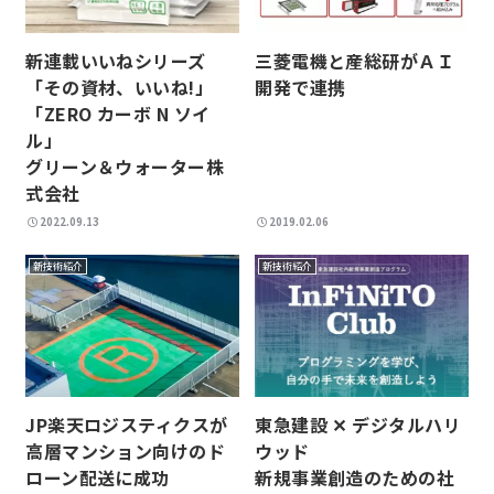
三菱電機と産総研がＡＩ
新連載いいねシリーズ
開発で連携
「その資材、いいね!」
「ZERO カーボ N ソイ
ル」
グリーン＆ウォーター株
式会社
2022.09.13
2019.02.06
新技術紹介
新技術紹介
JP楽天ロジスティクスが
東急建設 ✕ デジタルハリ
高層マンション向けのド
ウッド
ローン配送に成功
新規事業創造のための社