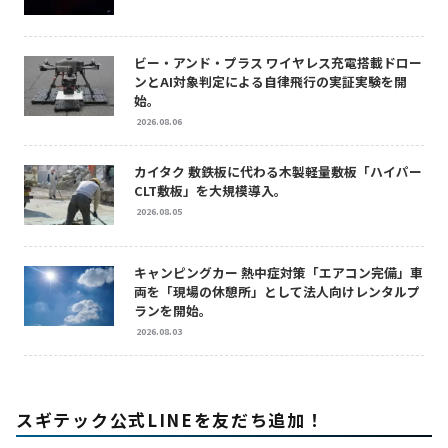
ビー・アンド・プラス ワイヤレス充電搭載ドロー
ンとAI対象判定による自律飛行の実証実験を開
始。
2026.08.06
カイタク 敷鉄板に代わる木製軽量敷板「ハイパー
CLT敷板」を大規模導入。
2026.08.05
キャンピングカー 熱中症対策「エアコン完備」車
両を「現場の休憩所」として法人向けレンタルプ
ランを開始。
2026.08.03
スギテック公式LINEを友だち追加！