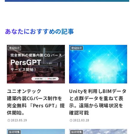
あなたにおすすめの記事
建設技術
建設技術
Unityを利用しBIMデータ
ユニオンテック
と点群データを重ねて表
建築内装CGパース制作を
示。遠隔から現場状況を
完全無料 『Pers GPT』提
確認可能
供開始。
2023.05.19
2022.03.28
技術特集
技術特集