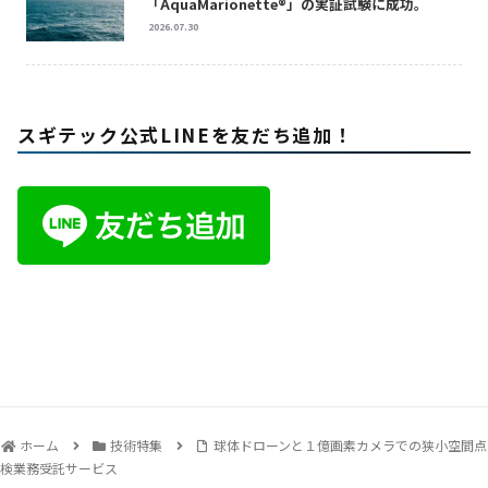
「AquaMarionette®」の実証試験に成功。
2026.07.30
スギテック公式LINEを友だち追加！
ホーム
技術特集
球体ドローンと１億画素カメラでの狭小空間点
検業務受託サービス