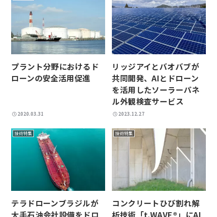
プラント分野におけるド
リッジアイとバオバブが
ローンの安全活用促進
共同開発、AIとドローン
を活用したソーラーパネ
ル外観検査サービス
2020.03.31
2023.12.27
技術特集
技術特集
テラドローンブラジルが
コンクリートひび割れ解
大手石油会社設備をドロ
析技術「t.WAVE®」にAI