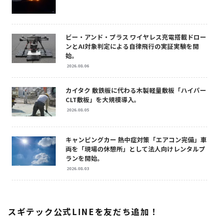
ビー・アンド・プラス ワイヤレス充電搭載ドロー
ンとAI対象判定による自律飛行の実証実験を開
始。
2026.08.06
カイタク 敷鉄板に代わる木製軽量敷板「ハイパー
CLT敷板」を大規模導入。
2026.08.05
キャンピングカー 熱中症対策「エアコン完備」車
両を「現場の休憩所」として法人向けレンタルプ
ランを開始。
2026.08.03
スギテック公式LINEを友だち追加！