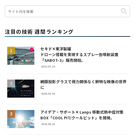
注目の技術 週間ランキング
セキド✕東洋製罐
ドローン搭載を実現するスプレー缶噴射装置
「SABOT-3」販売開始。
2023.07.14
網膜投影グラスで視力関係なく鮮明な映像の世界
に
2020.03.16
アイデア・サポート✕ Lanps 移動式熱中症対策
BOX「COOL PIT/クールピット」を開発。
2026.05.15