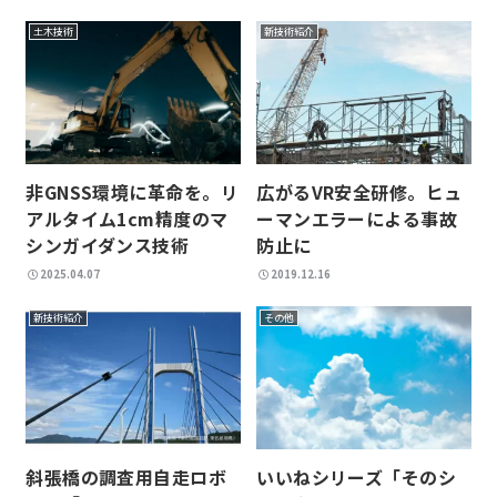
土木技術
新技術紹介
広がるVR安全研修。ヒュ
非GNSS環境に革命を。リ
ーマンエラーによる事故
アルタイム1cm精度のマ
防止に
シンガイダンス技術
2025.04.07
2019.12.16
新技術紹介
その他
斜張橋の調査用自走ロボ
いいねシリーズ「そのシ