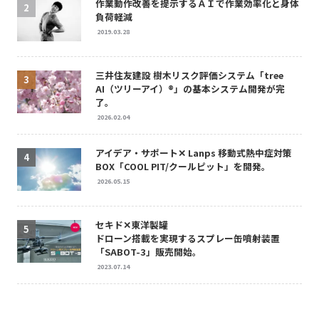
作業動作改善を提示するＡＩで作業効率化と身体
負荷軽減
2019.03.28
三井住友建設 樹木リスク評価システム「tree
AI（ツリーアイ）®」の基本システム開発が完
了。
2026.02.04
アイデア・サポート✕ Lanps 移動式熱中症対策
BOX「COOL PIT/クールピット」を開発。
2026.05.15
セキド✕東洋製罐
ドローン搭載を実現するスプレー缶噴射装置
「SABOT-3」販売開始。
2023.07.14