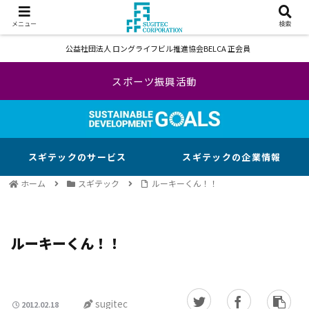
メニュー
検索
公益社団法人 ロングライフビル推進協会BELCA 正会員
スポーツ振興活動
スギテックのサービス
スギテックの企業情報
ホーム
スギテック
ルーキーくん！！
ルーキーくん！！
sugitec
2012.02.18