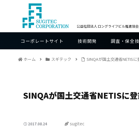
公益社団法人 ロングライフビル推進協会BE
コーポレートサイト
技術開発
調査・保全
ホーム
スギテック
SINQAが国土交通省NETIS
SINQAが国土交通省NETISに
sugitec
2017.08.24