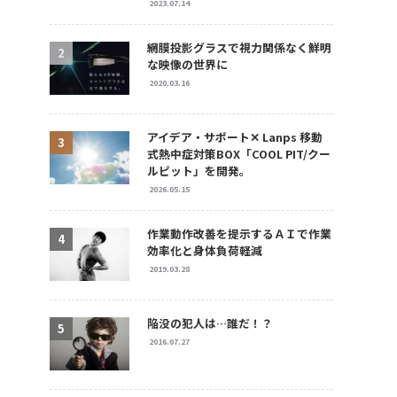
2023.07.14
網膜投影グラスで視力関係なく鮮明
な映像の世界に
2020.03.16
アイデア・サポート✕ Lanps 移動
式熱中症対策BOX「COOL PIT/クー
ルピット」を開発。
2026.05.15
作業動作改善を提示するＡＩで作業
効率化と身体負荷軽減
2019.03.28
陥没の犯人は…誰だ！？
2016.07.27