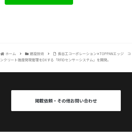
ホーム
建設技術
長谷工コーポレーション✕TOPPANエッジ コ
ンクリート強度発現管理をDXする「RFIDセンサーシステム」を開発。
掲載依頼・その他お問い合わせ