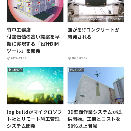
曲がる!?コンクリートが
竹中工務店
開発される
付加価値の高い提案を早
期に実現する「設計BIM
ツール」を開発
2024.03.08
2020.03.06
新技術紹介
新技術紹介
log buildがマイクロソフ
3D壁面作業システムが提
ト社とリモート施工管理
供開始。工期とコストを
システム開発
50%以上削減