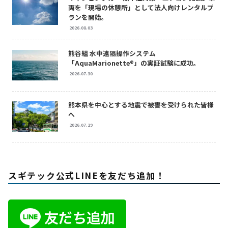
両を「現場の休憩所」として法人向けレンタルプ
ランを開始。
2026.08.03
熊谷組 水中遠隔操作システム
「AquaMarionette®」の実証試験に成功。
2026.07.30
熊本県を中心とする地震で被害を受けられた皆様
へ
2026.07.29
スギテック公式LINEを友だち追加！