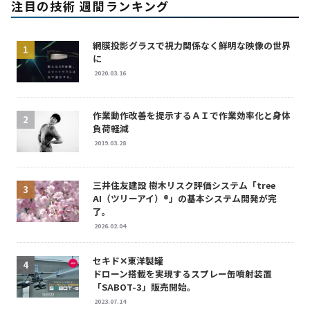
注目の技術 週間ランキング
網膜投影グラスで視力関係なく鮮明な映像の世界
に
2020.03.16
作業動作改善を提示するＡＩで作業効率化と身体
負荷軽減
2019.03.28
三井住友建設 樹木リスク評価システム「tree
AI（ツリーアイ）®」の基本システム開発が完
了。
2026.02.04
セキド✕東洋製罐
ドローン搭載を実現するスプレー缶噴射装置
「SABOT-3」販売開始。
2023.07.14