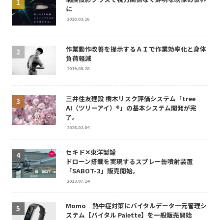
に
2020.03.16
作業動作改善を提示するＡＩで作業効率化と身体
負荷軽減
2019.03.28
三井住友建設 樹木リスク評価システム「tree
AI（ツリーアイ）®」の基本システム開発が完
了。
2026.02.04
セキド✕東洋製罐
ドローン搭載を実現するスプレー缶噴射装置
「SABOT-3」販売開始。
2023.07.14
Momo 熱中症対策にバイタルデータ一元管理シ
ステム【バイタル Palette】を一般販売開始