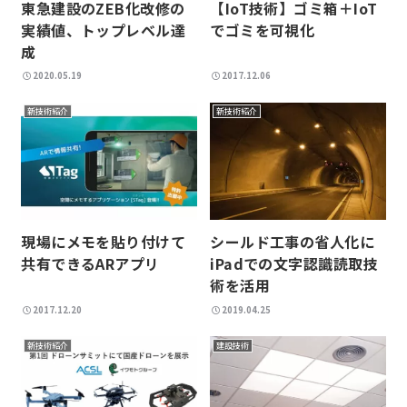
東急建設のZEB化改修の
【IoT技術】ゴミ箱＋IoT
実績値、トップレベル達
でゴミを可視化
成
2020.05.19
2017.12.06
新技術紹介
新技術紹介
現場にメモを貼り付けて
シールド工事の省人化に
共有できるARアプリ
iPadでの文字認識読取技
術を活用
2017.12.20
2019.04.25
新技術紹介
建設技術