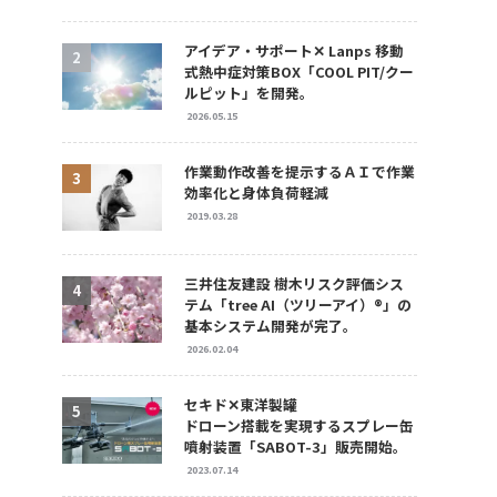
アイデア・サポート✕ Lanps 移動
式熱中症対策BOX「COOL PIT/クー
ルピット」を開発。
2026.05.15
作業動作改善を提示するＡＩで作業
効率化と身体負荷軽減
2019.03.28
三井住友建設 樹木リスク評価シス
テム「tree AI（ツリーアイ）®」の
基本システム開発が完了。
2026.02.04
セキド✕東洋製罐
ドローン搭載を実現するスプレー缶
噴射装置「SABOT-3」販売開始。
2023.07.14