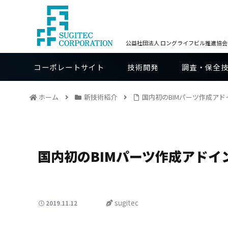
公益社団法人 ロングライフビル推進協会BE
コーポレートサイト
技術開発
調査・保全
ホーム
新技術紹介
国内初のBIMパーツ作成ア
国内初のBIMパーツ作成アド
sugitec
2019.11.12