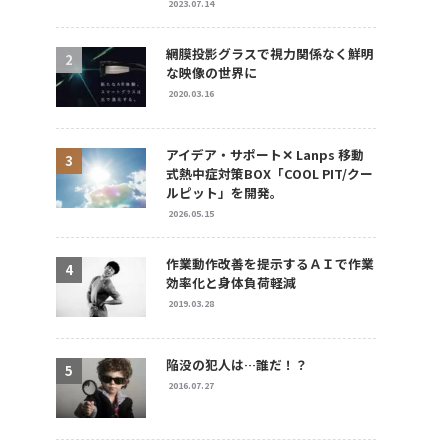
2023.07.14
網膜投影グラスで視力関係なく鮮明
な映像の世界に
2020.03.16
アイデア・サポート✕ Lanps 移動
式熱中症対策BOX「COOL PIT/クー
ルピット」を開発。
2026.05.15
作業動作改善を提示するＡＩで作業
効率化と身体負荷軽減
2019.03.28
陥没の犯人は…誰だ！？
2016.07.27