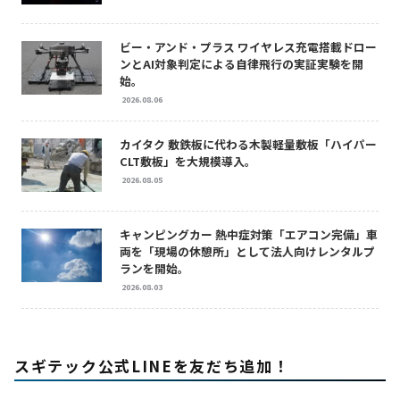
ビー・アンド・プラス ワイヤレス充電搭載ドロー
ンとAI対象判定による自律飛行の実証実験を開
始。
2026.08.06
カイタク 敷鉄板に代わる木製軽量敷板「ハイパー
CLT敷板」を大規模導入。
2026.08.05
キャンピングカー 熱中症対策「エアコン完備」車
両を「現場の休憩所」として法人向けレンタルプ
ランを開始。
2026.08.03
スギテック公式LINEを友だち追加！