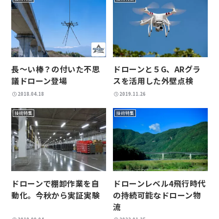
長～い棒？の付いた不思
ドローンと５G、ARグラ
議ドローン登場
スを活用した外壁点検
2018.04.18
2019.11.26
技術特集
技術特集
ドローンで棚卸作業を自
ドローンレベル4飛行時代
動化。今秋から実証実験
の持続可能なドローン物
流