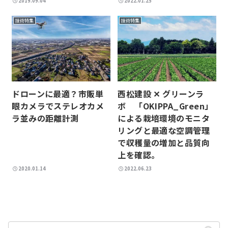
2019.09.04
2022.01.25
技術特集
技術特集
ドローンに最適？市販単
西松建設 ✕ グリーンラ
眼カメラでステレオカメ
ボ 「OKIPPA_Green」
ラ並みの距離計測
による栽培環境のモニタ
リングと最適な空調管理
で収穫量の増加と品質向
上を確認。
2020.01.14
2022.06.23