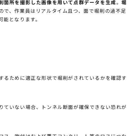
削箇所を撮影した画像を用いて点群データを生成
。
堀
ので、作業員はリアルタイム且つ、面で堀削の過不足
可能となります。
するために適正な形状で堀削がされているかを確認す
りていない場合、トンネル断面が確保できない恐れが
ロス、吹付けおよび覆工コンクリート等のロスにつな