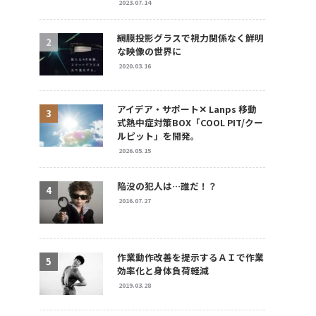
2023.07.14
網膜投影グラスで視力関係なく鮮明
な映像の世界に
2020.03.16
アイデア・サポート✕ Lanps 移動
式熱中症対策BOX「COOL PIT/クー
ルピット」を開発。
2026.05.15
陥没の犯人は…誰だ！？
2016.07.27
作業動作改善を提示するＡＩで作業
効率化と身体負荷軽減
2019.03.28