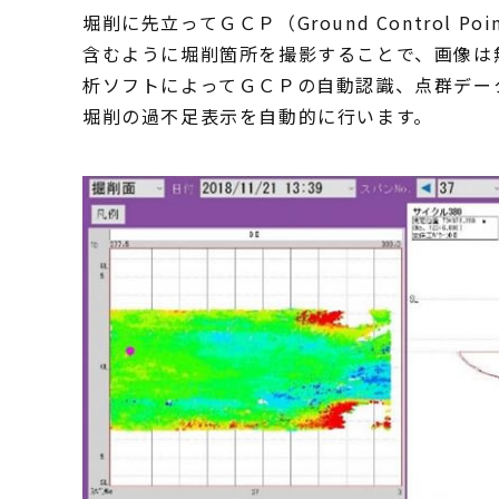
堀削に先立ってＧＣＰ（Ground Control
含むように堀削箇所を撮影することで、画像は
析ソフトによってＧＣＰの自動認識、点群デー
堀削の過不足表示を自動的に行います。