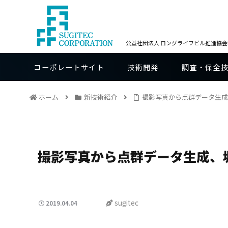
公益社団法人 ロングライフビル推進協会BE
コーポレートサイト
技術開発
調査・保全
ホーム
新技術紹介
撮影写真から点群データ生成
撮影写真から点群データ生成、
sugitec
2019.04.04