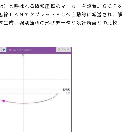
 Point）と呼ばれる既知座標のマーカーを設置。ＧＣＰを
無線ＬＡＮでタブレットＰＣへ自動的に転送され、解
タ生成、堀削箇所の形状データと設計断面との比較、